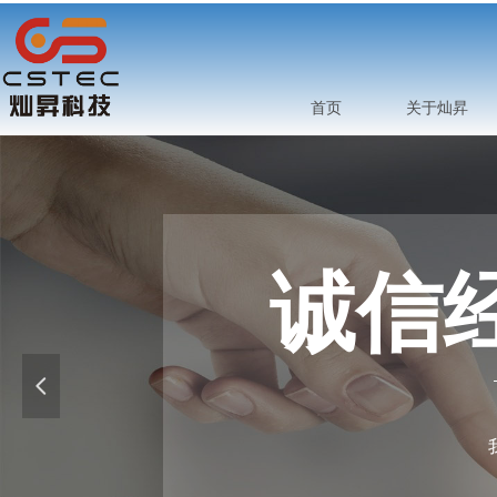
首页
关于灿昇
诚信经
넳