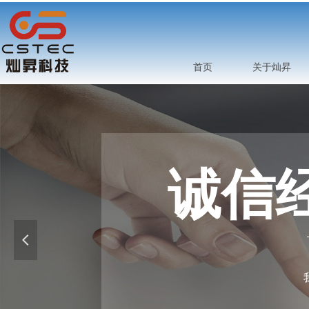
首页
关于灿昇
诚信经
넳